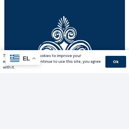
This website uses cookies to improve your
EL
experience. If you continue to use this site, you agree
Ok
with it.
Γραφείο Περιφερειάρχη
Γ. Κακουλίδη 1, 69132 Κομοτηνή, Ελλάδα
Email:
periferiarxis@pamth.gov.gr