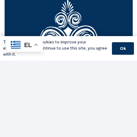
This website uses cookies to improve your
EL
experience. If you continue to use this site, you agree
Ok
with it.
Γραφείο Περιφερειάρχη
Γ. Κακουλίδη 1, 69132 Κομοτηνή, Ελλάδα
Email:
periferiarxis@pamth.gov.gr
Κεντρικό Πρωτόκολλο
Email:
pamth@pamth.gov.gr