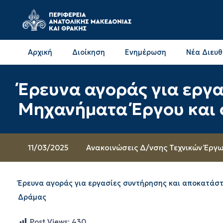
Αρχική
Διοίκηση
Ενημέρωση
Νέα Διευ
Επικοινωνία & Διευθύνσεις με την ΠΕ Δράμας
Επικοινωνία & Διευθύνσεις με την ΠΕ Καβάλας
Έρευνα αγοράς για εργ
Μηχανήματα Έργου και 
11/03/2025
Ανακοινώσεις Δ/νσης Τεχνικών Έργ
Έρευνα αγοράς για εργασίες συντήρησης και αποκατάσ
Δράμας
Post Views:
430