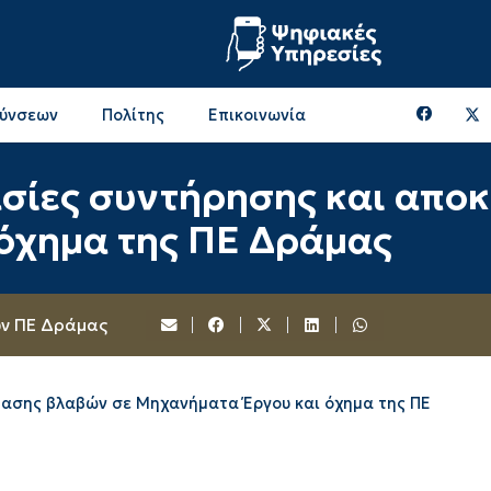
θύνσεων
Πολίτης
Επικοινωνία
Επικοινωνία & Διευθύνσεις με την ΠΕ Ξάνθης
Περιφερειακή Επιτροπή (πρώην Οικονομική Επιτροπή)
Επιτροπή Αγροτικής Οικονομίας, Περιβάλλοντος & Ανάπτυξης
Επικοινωνία & Διευθύνσεις με την ΠE Ροδόπης
ασίες συντήρησης και απο
όχημα της ΠΕ Δράμας
ων ΠΕ Δράμας
τασης βλαβών σε Μηχανήματα Έργου και όχημα της ΠΕ