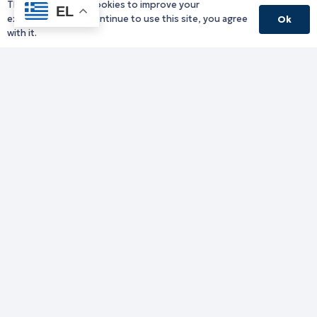
This website uses cookies to improve your
EL
experience. If you continue to use this site, you agree
Ok
with it.
Γραφείο Περιφερειάρχη
Γ. Κακουλίδη 1, 69132 Κομοτηνή, Ελλάδα
Email:
periferiarxis@pamth.gov.gr
Κεντρικό Πρωτόκολλο
Email:
pamth@pamth.gov.gr
Υπηρεσίες Δράμας
Υπηρεσίες Καβάλας