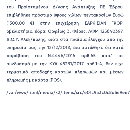
του Προϊσταμένου Δ/νσης Ανάπτυξης ΠΕ Έβρου,
επιβλήθηκε πρόστιμο ύψους χιλίων πεντακοσίων Ευρώ
(1500,00 €) στην επιχείρηση ΣΑΡΚΙΣΙΑΝ ΓΚΟΡ,
οβελιστήριο, έδρα: Ορφέως 3, Φέρες, ΑΦΜ 125640397,
Δ.Ο.Υ. Αλεξ/πολης, διότι στα πλαίσια έλεγχου από την
υπηρεσία μας την 12/12/2018, διαπιστώθηκε ότι κατά
παράβαση του Ν.4446/2016 αρθ.65 παρ.1 σε
συνδυασμό με την ΚΥΑ 45231/2017 αρθ.1-4, δεν είχε
τερματικό αποδοχής καρτών πληρωμών και μέσων
πληρωμής με κάρτα (POS).
/var/www/html/media/k2/items/src/e01c9a3c0c8d5e9ee7