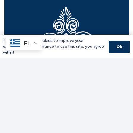
This website uses cookies to improve your
EL
experience. If you continue to use this site, you agree
Ok
with it.
Γραφείο Περιφερειάρχη
Γ. Κακουλίδη 1, 69132 Κομοτηνή, Ελλάδα
Email:
periferiarxis@pamth.gov.gr
Κεντρικό Πρωτόκολλο