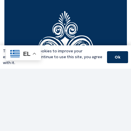
This website uses cookies to improve your
EL
experience. If you continue to use this site, you agree
Ok
with it.
Γραφείο Περιφερειάρχη
Γ. Κακουλίδη 1, 69132 Κομοτηνή, Ελλάδα
Email:
periferiarxis@pamth.gov.gr