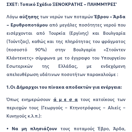
ΣΧΕΤ: Τοπικό Σχέδιο ΄΄ΞΕΝΟΚΡΑΤΗΣ – ΠΛΗΜΜΥΡΕΣ΄΄
Λόγω
αύξησης
των νερών των ποταμών
Έβρου – Άρδα
– Ερυθροποτάμου
από μεγάλες ποσότητες νερού που
εισέρχονται από Τουρκία (Εργίνης) και Βουλγαρία
(Τούντζας), καθώς και της πληρότητας του φράγματος
(ποσοστό 90%) στην Βουλγαρία «Στούντεν
Κλάντενετς» σύμφωνα με το έγγραφο του Υπουργείου
Εσωτερικών της Ελλάδας, με ενδεχόμενη
απελευθέρωση υδάτινων ποσοτήτων παρακαλούμε :
1.Οι Δήμαρχοι του πίνακα αποδεκτών για ενέργεια:
Όπως ενημερώσουν
ά μ ε σ α
τους κατοίκους των
περιοχών τους (Γεωργούς – Κτηνοτρόφους – Αλιείς –
Κυνηγούς κ.λ.π.):
•
Να μη πλησιάζουν
τους ποταμούς Έβρο, Άρδα,