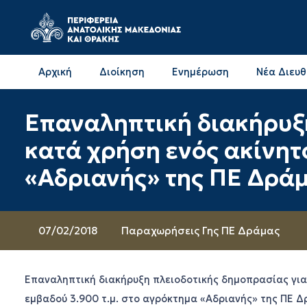
Αρχική
Διοίκηση
Ενημέρωση
Νέα Διευ
Επικοινωνία & Διευθύνσεις με την ΠΕ Δράμας
Επικοινωνία & Διευθύνσεις με την ΠΕ Καβάλας
Επαναληπτική διακήρυξ
κατά χρήση ενός ακίνητ
«Αδριανής» της ΠΕ Δράμ
07/02/2018
Παραχωρήσεις Γης ΠΕ Δράμας
Επαναληπτική διακήρυξη πλειοδοτικής δημοπρασίας για
εμβαδού 3.900 τ.μ. στο αγρόκτημα «Αδριανής» της ΠΕ Δρ