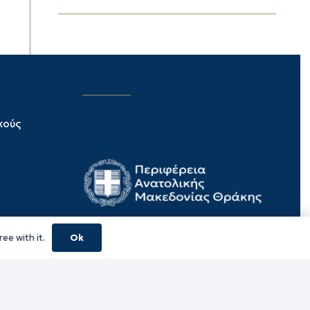
κούς
ee with it.
Ok