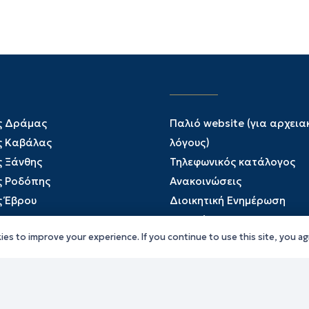
ς Δράμας
Παλιό website (για αρχεια
ς Καβάλας
λόγους)
ς Ξάνθης
Τηλεφωνικός κατάλογος
ς Ροδόπης
Ανακοινώσεις
ς Έβρου
Διοικητική Ενημέρωση
Εκδηλώσεις
es to improve your experience. If you continue to use this site, you agr
Παραχωρήσεις Γής
Πολίτης
Προκηρύξεις
Ενημέρωση ΓΚΠΔ-GDPR