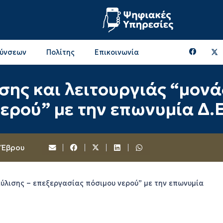
θύνσεων
Πολίτης
Επικοινωνία
Επικοινωνία & Διευθύνσεις με την ΠΕ Ξάνθης
Περιφερειακή Επιτροπή (πρώην Οικονομική Επιτροπή)
Επιτροπή Αγροτικής Οικονομίας, Περιβάλλοντος & Ανάπτυξης
Επικοινωνία & Διευθύνσεις με την ΠE Ροδόπης
σης και λειτουργιάς “μονά
ερού” με την επωνυμία Δ.
 Έβρου
ιύλισης – επεξεργασίας πόσιμου νερού” με την επωνυμία