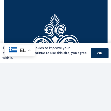
This website uses cookies to improve your
EL
experience. If you continue to use this site, you agree
Ok
with it.
Γραφείο Περιφερειάρχη
Γ. Κακουλίδη 1, 69132 Κομοτηνή, Ελλάδα
Email:
periferiarxis@pamth.gov.gr