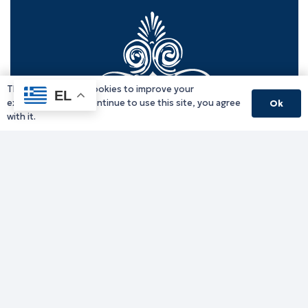
This website uses cookies to improve your
EL
experience. If you continue to use this site, you agree
Ok
with it.
Γραφείο Περιφερειάρχη
Γ. Κακουλίδη 1, 69132 Κομοτηνή, Ελλάδα
Email:
periferiarxis@pamth.gov.gr
Κεντρικό Πρωτόκολλο