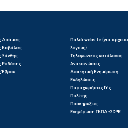
ς Δράμας
Παλιό website (για αρχεια
ς Καβάλας
λόγους)
ς Ξάνθης
Τηλεφωνικός κατάλογος
ς Ροδόπης
Ανακοινώσεις
ς Έβρου
Διοικητική Ενημέρωση
Εκδηλώσεις
Παραχωρήσεις Γής
Πολίτης
Προκηρύξεις
Ενημέρωση ΓΚΠΔ-GDPR