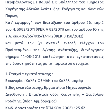
Περιβάλλοντος με Βαθμό ΣΤ΄, υπάλληλος του Τμήματος
Χορήγησης Αδειών Ανάπτυξης, Ενέργειας και Φυσικών
Πόρων,
Κατ’ εφαρμογή των διατάξεων του άρθρου 26, παρ.2
του Ν. 3982/2011 (ΦΕΚ Α 82/2011) και του άρθρου 10 της
Υ.Α. οικ.483/35/Φ.15/17-1-12(ΦΕΚ Β 158/2012)
και μετά την (γ) σχετική εντολή ελέγχου του
Προϊσταμένου της Δ/νσης Ανάπτυξης, διενήργησαν
σήμερα 14-08-2015 επιθεώρηση στις εγκαταστάσεις
της δραστηριότητας με τα παρακάτω στοιχεία:
1. Στοιχεία εγκατάστασης :
Επωνυμία : Χαλήτ ΟΣΜΑΝ του Χαλήλ Ιμπράμ
Είδος εγκατάστασης: Εργαστήριο Μηχανουργείο
Διεύθυνση : Επαρχιακή οδός Κομοτηνής – Συμβόλων
Ροδόπης, (θέση Αμμόδρομος)
Κωδ. Δραστηριότητας (ΣΤΑΚΟΔ 2008) : 25.62