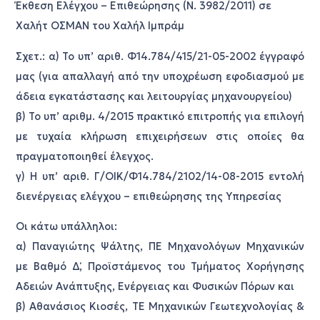
Έκθεση Ελέγχου – Επιθεώρησης (Ν. 3982/2011) σε
Χαλήτ ΟΣΜΑΝ του Χαλήλ Ιμπράμ
Σχετ.: α) Το υπ’ αριθ. Φ14.784/415/21-05-2002 έγγραφό
μας (για απαλλαγή από την υποχρέωση εφοδιασμού με
άδεια εγκατάστασης και λειτουργίας μηχανουργείου)
β) Το υπ’ αριθμ. 4/2015 πρακτικό επιτροπής για επιλογή
με τυχαία κλήρωση επιχειρήσεων στις οποίες θα
πραγματοποιηθεί έλεγχος.
γ) Η υπ’ αριθ. Γ/ΟΙΚ/Φ14.784/2102/14-08-2015 εντολή
διενέργειας ελέγχου – επιθεώρησης της Υπηρεσίας
Οι κάτω υπάλληλοι:
α) Παναγιώτης Ψάλτης, ΠΕ Μηχανολόγων Μηχανικών
με Βαθμό Δ΄, Προϊστάμενος του Τμήματος Χορήγησης
Αδειών Ανάπτυξης, Ενέργειας και Φυσικών Πόρων και
β) Αθανάσιος Κιοσές, ΤΕ Μηχανικών Γεωτεχνολογίας &