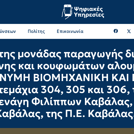
θύνσεων
Πολίτης
Επικοινωνία
Επικοινωνία & Διευθύνσεις με την ΠΕ Ξάνθης
Περιφερειακή Επιτροπή (πρώην Οικονομική Επιτροπή)
Επιτροπή Αγροτικής Οικονομίας, Περιβάλλοντος & Ανάπτυξης
Επικοινωνία & Διευθύνσεις με την ΠE Ροδόπης
της μονάδας παραγωγής δ
νης και κουφωμάτων αλουμ
ΥΜΗ ΒΙΟΜΗΧΑΝΙΚΗ ΚΑΙ Ε
τεμάχια 304, 305 και 306
Τενάγη Φιλίππων Καβάλας,
αβάλας, της Π.Ε. Καβάλας