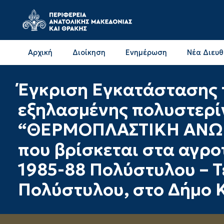
Αρχική
Διοίκηση
Ενημέρωση
Νέα Διευ
Επικοινωνία & Διευθύνσεις με την ΠΕ Δράμας
Επικοινωνία & Διευθύνσεις με την ΠΕ Καβάλας
Έγκριση Εγκατάστασης 
εξηλασμένης πολυστερί
“ΘΕΡΜΟΠΛΑΣΤΙΚΗ ΑΝΩΝ
που βρίσκεται στα αγρο
1985-88 Πολύστυλου – 
Πολύστυλου, στο Δήμο Κ