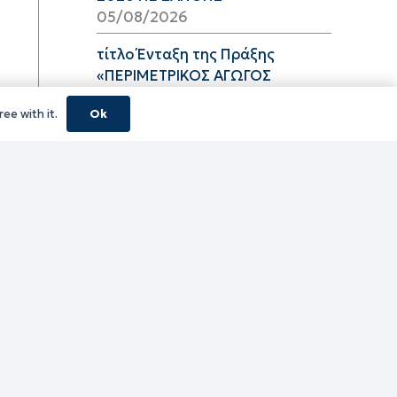
05/08/2026
τίτλο Ένταξη της Πράξης
«ΠΕΡΙΜΕΤΡΙΚΟΣ ΑΓΩΓΟΣ
ΟΜΒΡΙΩΝ ΥΔΑΤΩΝ ΠΕΡΙΟΧΗΣ
ee with it.
Ok
ΚΑΛΥΒΙΩΝ ΛΙΜΕΝΑΡΙΩΝ» με
Κωδικό ΟΠΣ 5229222 στο «ΠΠΑ
Περιφέρειας Ανατολικής
Μακεδονίας και Θράκης 2026-
2030»
05/08/2026
Περιφερειακή Ενότητα Ροδόπης
– Μέσες Τιμές Καυσίμων
Αύγουστος 2026
05/08/2026
01 ΕΩΣ 31 ΑΥΓΟΥΣΤΟΥ 2026
05/08/2026