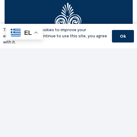
This website uses cookies to improve your
EL
experience. If you continue to use this site, you agree
Ok
with it.
Γραφείο Περιφερειάρχη
Γ. Κακουλίδη 1, 69132 Κομοτηνή, Ελλάδα
Email:
periferiarxis@pamth.gov.gr
Κεντρικό Πρωτόκολλο