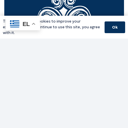
This website uses cookies to improve your
EL
experience. If you continue to use this site, you agree
Ok
with it.
Γραφείο Περιφερειάρχη
Γ. Κακουλίδη 1, 69132 Κομοτηνή, Ελλάδα
Email:
periferiarxis@pamth.gov.gr
Κεντρικό Πρωτόκολλο
Email:
pamth@pamth.gov.gr