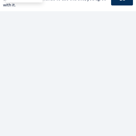
with it.
Υπηρεσίες Δράμας
Υπηρεσίες Καβάλας
Υπηρεσίες Ξάνθης
Υπηρεσίες Ροδόπης
Υπηρεσίες Έβρου
Παλιό website (για αρχειακούς λόγους)
Τηλεφωνικός κατάλογος
Ανακοινώσεις
Διοικητική Ενημέρωση
Εκδηλώσεις
Παραχωρήσεις Γής
Πολίτης