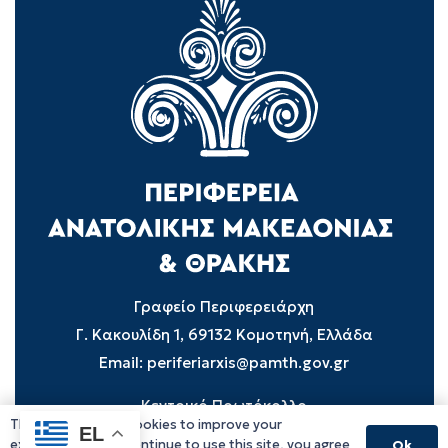
Γραφείο Περιφερειάρχη
Γ. Κακουλίδη 1, 69132 Κομοτηνή, Ελλάδα
Email:
periferiarxis@pamth.gov.gr
Κεντρικό Πρωτόκολλο
This website uses cookies to improve your
EL
Email:
pamth@pamth.gov.gr
experience. If you continue to use this site, you agree
Ok