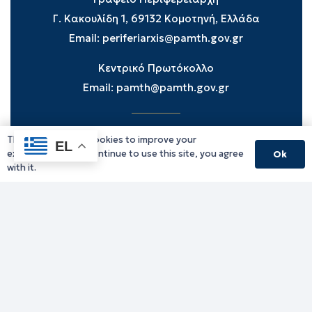
Γ. Κακουλίδη 1, 69132 Κομοτηνή, Ελλάδα
Email:
periferiarxis@pamth.gov.gr
Κεντρικό Πρωτόκολλο
Email:
pamth@pamth.gov.gr
This website uses cookies to improve your
Υπηρεσίες Δράμας
EL
experience. If you continue to use this site, you agree
Ok
Υπηρεσίες Καβάλας
with it.
Υπηρεσίες Ξάνθης
Υπηρεσίες Ροδόπης
Υπηρεσίες Έβρου
Παλιό website (για αρχειακούς λόγους)
Τηλεφωνικός κατάλογος