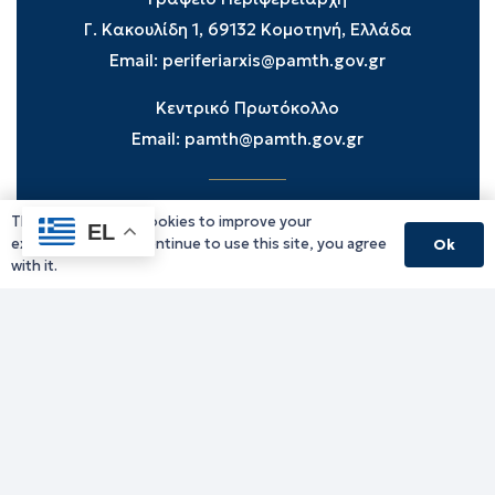
Γ. Κακουλίδη 1, 69132 Κομοτηνή, Ελλάδα
Email:
periferiarxis@pamth.gov.gr
Κεντρικό Πρωτόκολλο
Email:
pamth@pamth.gov.gr
This website uses cookies to improve your
Υπηρεσίες Δράμας
EL
experience. If you continue to use this site, you agree
Ok
Υπηρεσίες Καβάλας
with it.
Υπηρεσίες Ξάνθης
Υπηρεσίες Ροδόπης
Υπηρεσίες Έβρου
Παλιό website (για αρχειακούς λόγους)
Τηλεφωνικός κατάλογος