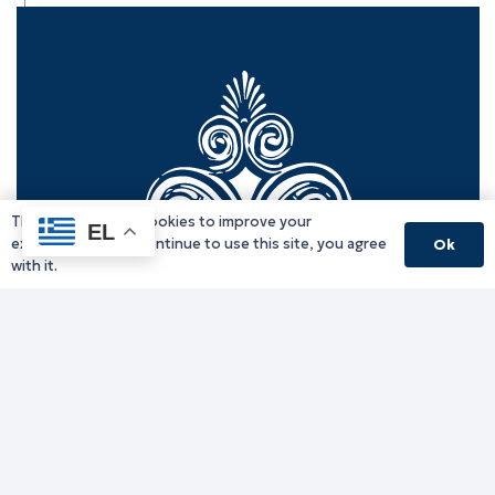
This website uses cookies to improve your
EL
experience. If you continue to use this site, you agree
Ok
with it.
Γραφείο Περιφερειάρχη
Γ. Κακουλίδη 1, 69132 Κομοτηνή, Ελλάδα
Email:
periferiarxis@pamth.gov.gr