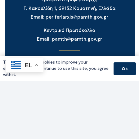
Γ. Κακουλίδη 1, 69132 Κομοτηνή, Ελλάδα
Email:
periferiarxis@pamth.gov.gr
Κεντρικό Πρωτόκολλο
Email:
pamth@pamth.gov.gr
This website uses cookies to improve your
Υπηρεσίες Δράμας
EL
experience. If you continue to use this site, you agree
Ok
Υπηρεσίες Καβάλας
with it.
Υπηρεσίες Ξάνθης
Υπηρεσίες Ροδόπης
Υπηρεσίες Έβρου
Παλιό website (για αρχειακούς λόγους)
Τηλεφωνικός κατάλογος