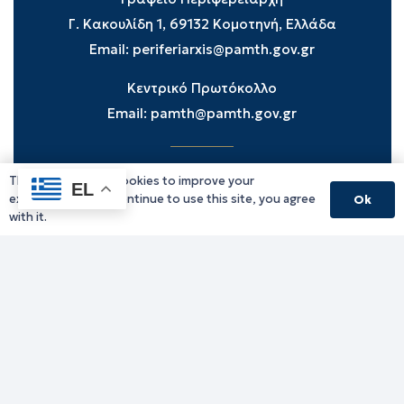
Γ. Κακουλίδη 1, 69132 Κομοτηνή, Ελλάδα
Email:
periferiarxis@pamth.gov.gr
Κεντρικό Πρωτόκολλο
Email:
pamth@pamth.gov.gr
This website uses cookies to improve your
Υπηρεσίες Δράμας
EL
experience. If you continue to use this site, you agree
Ok
Υπηρεσίες Καβάλας
with it.
Υπηρεσίες Ξάνθης
Υπηρεσίες Ροδόπης
Υπηρεσίες Έβρου
Παλιό website (για αρχειακούς λόγους)
Τηλεφωνικός κατάλογος