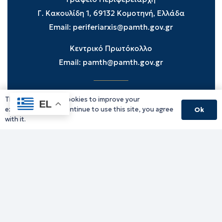
Γ. Κακουλίδη 1, 69132 Κομοτηνή, Ελλάδα
Email:
periferiarxis@pamth.gov.gr
Κεντρικό Πρωτόκολλο
Email:
pamth@pamth.gov.gr
This website uses cookies to improve your
Υπηρεσίες Δράμας
EL
experience. If you continue to use this site, you agree
Ok
Υπηρεσίες Καβάλας
with it.
Υπηρεσίες Ξάνθης
Υπηρεσίες Ροδόπης
Υπηρεσίες Έβρου
Παλιό website (για αρχειακούς λόγους)
Τηλεφωνικός κατάλογος