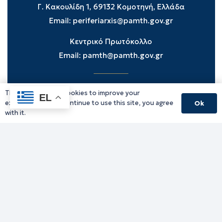
Γ. Κακουλίδη 1, 69132 Κομοτηνή, Ελλάδα
Email:
periferiarxis@pamth.gov.gr
Κεντρικό Πρωτόκολλο
Email:
pamth@pamth.gov.gr
This website uses cookies to improve your
Υπηρεσίες Δράμας
EL
experience. If you continue to use this site, you agree
Ok
Υπηρεσίες Καβάλας
with it.
Υπηρεσίες Ξάνθης
Υπηρεσίες Ροδόπης
Υπηρεσίες Έβρου
Παλιό website (για αρχειακούς λόγους)
Τηλεφωνικός κατάλογος
Ανακοινώσεις