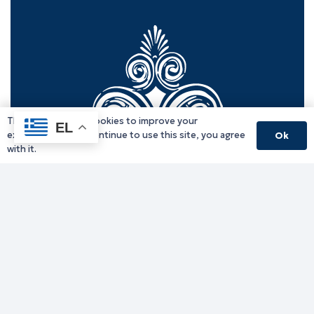
This website uses cookies to improve your
EL
experience. If you continue to use this site, you agree
Ok
with it.
Γραφείο Περιφερειάρχη
Γ. Κακουλίδη 1, 69132 Κομοτηνή, Ελλάδα
Email:
periferiarxis@pamth.gov.gr