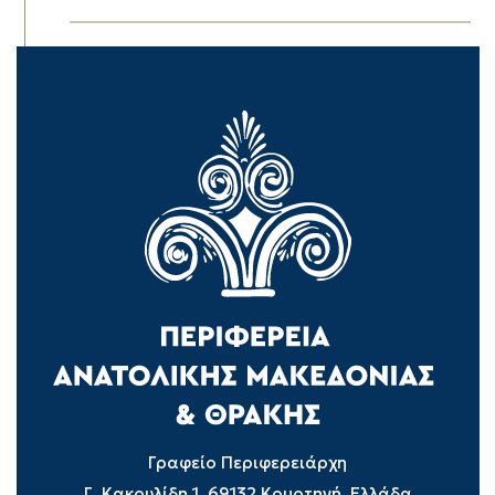
Γραφείο Περιφερειάρχη
Γ. Κακουλίδη 1, 69132 Κομοτηνή, Ελλάδα