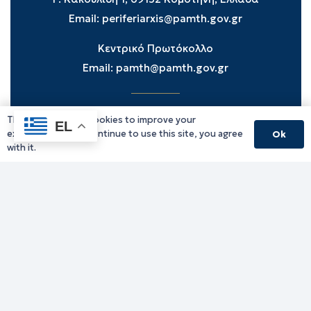
Email:
periferiarxis@pamth.gov.gr
Κεντρικό Πρωτόκολλο
Email:
pamth@pamth.gov.gr
This website uses cookies to improve your
Υπηρεσίες Δράμας
EL
experience. If you continue to use this site, you agree
Ok
Υπηρεσίες Καβάλας
with it.
Υπηρεσίες Ξάνθης
Υπηρεσίες Ροδόπης
Υπηρεσίες Έβρου
Παλιό website (για αρχειακούς λόγους)
Τηλεφωνικός κατάλογος
Ανακοινώσεις