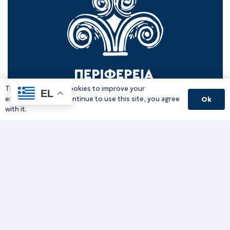
This website uses cookies to improve your
EL
experience. If you continue to use this site, you agree
Ok
with it.
Γραφείο Περιφερειάρχη
Γ. Κακουλίδη 1, 69132 Κομοτηνή, Ελλάδα
Email:
periferiarxis@pamth.gov.gr
Κεντρικό Πρωτόκολλο
Email:
pamth@pamth.gov.gr