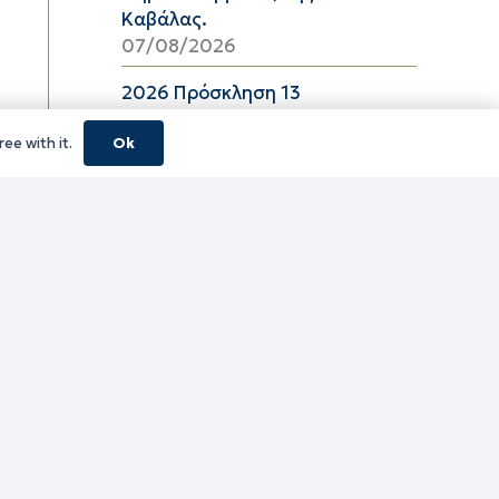
Καβάλας.
07/08/2026
2026 Πρόσκληση 13
06/08/2026
ee with it.
Ok
08_2026 ΔΕΛΤΙΟ ΤΙΜΩΝ
ΕΛΑΙΟΛΑΔΟΥ Π.Ε. ΚΑΒΑΛΑΣ ΑΠΟ
06/08/2026 ΕΩΣ 26/08/2026
06/08/2026
16_2026 ΔΕΛΤΙΟ ΤΙΜΩΝ
ΚΑΤΕΨΥΓΜΕΝΩΝ ΛΑΧΑΝΙΚΩΝ
Π.Ε. ΚΑΒΑΛΑΣ ΑΠΟ 06/08/2026
ΕΩΣ 19/08/2026
06/08/2026
16_2026 ΔΕΛΤΙΟ ΤΙΜΩΝ
ΚΑΤΕΨΥΓΜΕΝΩΝ ΑΛΙΕΥΜΑΤΩΝ