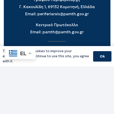
Γ. Κακουλίδη 1, 69132 Κομοτηνή, Ελλάδα
Email:
periferiarxis@pamth.gov.gr
Κεντρικό Πρωτόκολλο
Email:
pamth@pamth.gov.gr
This website uses cookies to improve your
Υπηρεσίες Δράμας
EL
experience. If you continue to use this site, you agree
Ok
Υπηρεσίες Καβάλας
with it.
Υπηρεσίες Ξάνθης
Υπηρεσίες Ροδόπης
Υπηρεσίες Έβρου
Παλιό website (για αρχειακούς λόγους)
Τηλεφωνικός κατάλογος