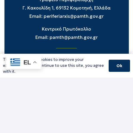
Γ. Κακουλίδη 1, 69132 Κομοτηνή, Ελλάδα
Email:
periferiarxis@pamth.gov.gr
Κεντρικό Πρωτόκολλο
Email:
pamth@pamth.gov.gr
This website uses cookies to improve your
Υπηρεσίες Δράμας
EL
experience. If you continue to use this site, you agree
Ok
Υπηρεσίες Καβάλας
with it.
Υπηρεσίες Ξάνθης
Υπηρεσίες Ροδόπης
Υπηρεσίες Έβρου
Παλιό website (για αρχειακούς λόγους)
Τηλεφωνικός κατάλογος