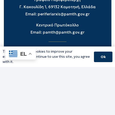
Γ. Κακουλίδη 1, 69132 Κομοτηνή, Ελλάδα
Email:
periferiarxis@pamth.gov.gr
Κεντρικό Πρωτόκολλο
Email:
pamth@pamth.gov.gr
This website uses cookies to improve your
Υπηρεσίες Δράμας
EL
experience. If you continue to use this site, you agree
Ok
Υπηρεσίες Καβάλας
with it.
Υπηρεσίες Ξάνθης
Υπηρεσίες Ροδόπης
Υπηρεσίες Έβρου
Παλιό website (για αρχειακούς λόγους)
Τηλεφωνικός κατάλογος