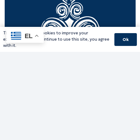
This website uses cookies to improve your
EL
experience. If you continue to use this site, you agree
Ok
with it.
Γραφείο Περιφερειάρχη
Γ. Κακουλίδη 1, 69132 Κομοτηνή, Ελλάδα
Email:
periferiarxis@pamth.gov.gr
Κεντρικό Πρωτόκολλο
Email:
pamth@pamth.gov.gr