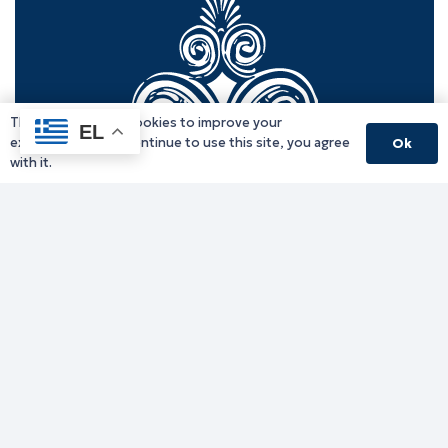
This website uses cookies to improve your
EL
experience. If you continue to use this site, you agree
Ok
with it.
Γραφείο Περιφερειάρχη
Γ. Κακουλίδη 1, 69132 Κομοτηνή, Ελλάδα
Email:
periferiarxis@pamth.gov.gr
Κεντρικό Πρωτόκολλο
Email:
pamth@pamth.gov.gr