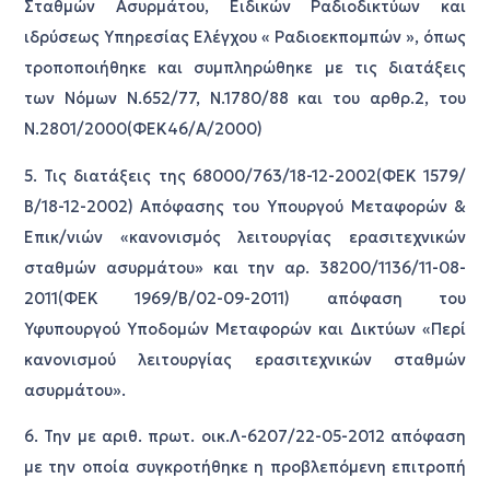
Σταθμών Ασυρμάτου, Ειδικών Ραδιοδικτύων και
ιδρύσεως Υπηρεσίας Ελέγχου « Ραδιοεκπομπών », όπως
τροποποιήθηκε και συμπληρώθηκε με τις διατάξεις
των Νόμων Ν.652/77, Ν.1780/88 και του αρθρ.2, του
Ν.2801/2000(ΦΕΚ46/Α/2000)
5. Τις διατάξεις της 68000/763/18-12-2002(ΦΕΚ 1579/
Β/18-12-2002) Απόφασης του Υπουργού Μεταφορών &
Επικ/νιών «κανονισμός λειτουργίας ερασιτεχνικών
σταθμών ασυρμάτου» και την αρ. 38200/1136/11-08-
2011(ΦΕΚ 1969/Β/02-09-2011) απόφαση του
Υφυπουργού Υποδομών Μεταφορών και Δικτύων «Περί
κανονισμού λειτουργίας ερασιτεχνικών σταθμών
ασυρμάτου».
6. Την με αριθ. πρωτ. οικ.Λ-6207/22-05-2012 απόφαση
με την οποία συγκροτήθηκε η προβλεπόμενη επιτροπή