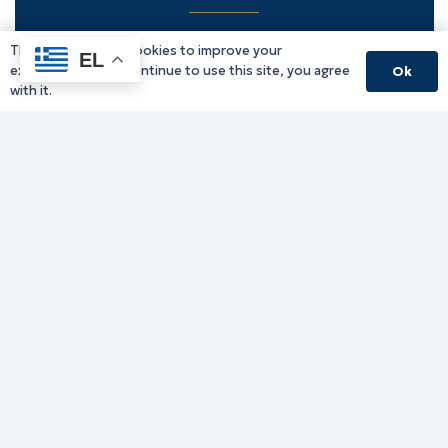
This website uses cookies to improve your
Υπηρεσίες Δράμας
EL
experience. If you continue to use this site, you agree
Ok
Υπηρεσίες Καβάλας
with it.
Υπηρεσίες Ξάνθης
Υπηρεσίες Ροδόπης
Υπηρεσίες Έβρου
Παλιό website (για αρχειακούς λόγους)
Τηλεφωνικός κατάλογος
Ανακοινώσεις
Διοικητική Ενημέρωση
Εκδηλώσεις
Παραχωρήσεις Γής
Πολίτης
Προκηρύξεις