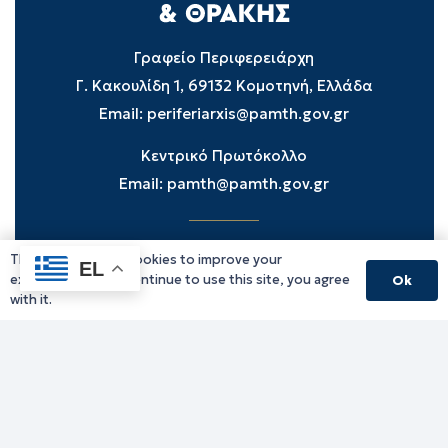
Γραφείο Περιφερειάρχη
Γ. Κακουλίδη 1, 69132 Κομοτηνή, Ελλάδα
Email:
periferiarxis@pamth.gov.gr
Κεντρικό Πρωτόκολλο
Email:
pamth@pamth.gov.gr
This website uses cookies to improve your
Υπηρεσίες Δράμας
EL
experience. If you continue to use this site, you agree
Ok
Υπηρεσίες Καβάλας
with it.
Υπηρεσίες Ξάνθης
Υπηρεσίες Ροδόπης
Υπηρεσίες Έβρου