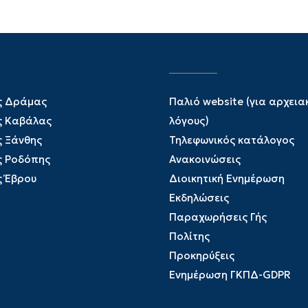
ς Δράμας
Παλιό website (για αρχεια
ς Καβάλας
λόγους)
ς Ξάνθης
Τηλεφωνικός κατάλογος
ς Ροδόπης
Ανακοινώσεις
ς Έβρου
Διοικητική Ενημέρωση
Εκδηλώσεις
Παραχωρήσεις Γής
Πολίτης
Προκηρύξεις
Ενημέρωση ΓΚΠΔ-GDPR