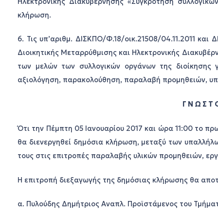
Ηλεκτρονικής Διακυβέρνησης «Συγκρότηση συλλογικώ
κλήρωση.
6. Τις υπ’αριθμ. ΔΙΣΚΠΟ/Φ.18/οικ.21508/04.11.2011 και
Διοικητικής Μεταρρύθμισης και Ηλεκτρονικής Διακυβέρν
των μελών των συλλογικών οργάνων της διοίκησης 
αξιολόγηση, παρακολούθηση, παραλαβή προμηθειών, υπ
Γ Ν Ω Σ Τ 
Ότι την Πέμπτη 05 Ιανουαρίου 2017 και ώρα 11:00 το π
θα διενεργηθεί δημόσια κλήρωση, μεταξύ των υπαλλήλω
τους στις επιτροπές παραλαβής υλικών προμηθειών, ερ
Η επιτροπή διεξαγωγής της δημόσιας κλήρωσης θα απο
α. Πυλούδης Δημήτριος Αναπλ. Προϊστάμενος του Τμήμα