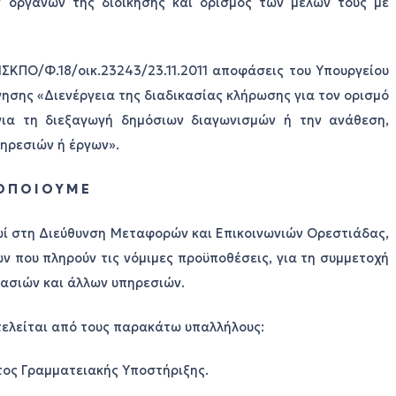
ν οργάνων της διοίκησης και ορισμός των μελών τους με
 ΔΙΣΚΠΟ/Φ.18/οικ.23243/23.11.2011 αποφάσεις του Υπουργείου
ησης «Διενέργεια της διαδικασίας κλήρωσης για τον ορισμό
για τη διεξαγωγή δημόσιων διαγωνισμών ή την ανάθεση,
ηρεσιών ή έργων».
Ο Π Ο Ι Ο Υ Μ Ε
ρωί στη Διεύθυνση Μεταφορών και Επικοινωνιών Ορεστιάδας,
ν που πληρούν τις νόμιμες προϋποθέσεις, για τη συμμετοχή
γασιών και άλλων υπηρεσιών.
τελείται από τους παρακάτω υπαλλήλους:
τος Γραμματειακής Υποστήριξης.