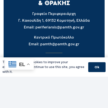
Γραφείο Περιφερειάρχη
Γ. Κακουλίδη 1, 69132 Κομοτηνή, Ελλάδα
Email:
periferiarxis@pamth.gov.gr
Κεντρικό Πρωτόκολλο
Email:
pamth@pamth.gov.gr
This website uses cookies to improve your
Υπηρεσίες Δράμας
EL
experience. If you continue to use this site, you agree
Ok
Υπηρεσίες Καβάλας
with it.
Υπηρεσίες Ξάνθης
Υπηρεσίες Ροδόπης
Υπηρεσίες Έβρου