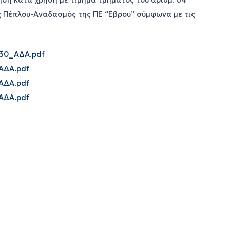
ση κατά χρήση με τίμημα τμήματος του αριθμ. 84
ος Πέπλου-Αναδασμός της ΠΕ “Έβρου” σύμφωνα με τις
30_ΑΔΑ.pdf
ΑΔΑ.pdf
ΑΔΑ.pdf
ΑΔΑ.pdf