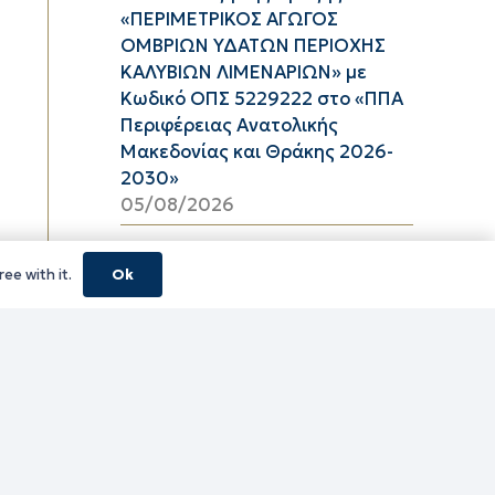
«ΠΕΡΙΜΕΤΡΙΚΟΣ ΑΓΩΓΟΣ
ΟΜΒΡΙΩΝ ΥΔΑΤΩΝ ΠΕΡΙΟΧΗΣ
ΚΑΛΥΒΙΩΝ ΛΙΜΕΝΑΡΙΩΝ» με
Κωδικό ΟΠΣ 5229222 στο «ΠΠΑ
Περιφέρειας Ανατολικής
Μακεδονίας και Θράκης 2026-
2030»
05/08/2026
Περιφερειακή Ενότητα Ροδόπης
ee with it.
Ok
– Μέσες Τιμές Καυσίμων
Αύγουστος 2026
05/08/2026
01 ΕΩΣ 31 ΑΥΓΟΥΣΤΟΥ 2026
05/08/2026
01 ΕΩΣ 15 ΑΥΓΟΥΣΤΟΥ 2026
05/08/2026