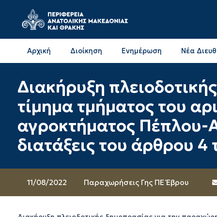
Αρχική
Διοίκηση
Ενημέρωση
Νέα Διευ
Επικοινωνία & Διευθύνσεις με την ΠΕ Δράμας
Επικοινωνία & Διευθύνσεις με την ΠΕ Καβάλας
Διακήρυξη πλειοδοτική
τίμημα τμήματος του αρι
αγροκτήματος Πέπλου-Α
διατάξεις του άρθρου 4 
11/08/2022
Παραχωρήσεις Γης ΠΕ Έβρου