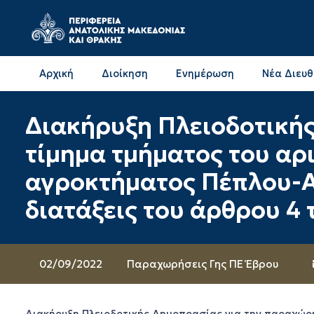
Αρχική
Διοίκηση
Ενημέρωση
Νέα Διευ
Επικοινωνία & Διευθύνσεις με την ΠΕ Δράμας
Επικοινωνία & Διευθύνσεις με την ΠΕ Καβάλας
Διακήρυξη Πλειοδοτική
τίμημα τμήματος του αρι
αγροκτήματος Πέπλου-Α
διατάξεις του άρθρου 4 
02/09/2022
Παραχωρήσεις Γης ΠΕ Έβρου