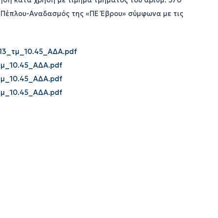
ση κατά χρήση με τίμημα τμήματος του αριθμ. 570
ς Πέπλου-Αναδασμός της «ΠΕ Έβρου» σύμφωνα με τις
3_τμ_10.45_ΑΔΑ.pdf
μ_10.45_ΑΔΑ.pdf
μ_10.45_ΑΔΑ.pdf
μ_10.45_ΑΔΑ.pdf