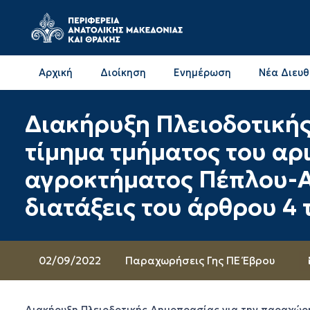
Αρχική
Διοίκηση
Ενημέρωση
Νέα Διευ
Επικοινωνία & Διευθύνσεις με την ΠΕ Δράμας
Επικοινωνία & Διευθύνσεις με την ΠΕ Καβάλας
Διακήρυξη Πλειοδοτική
τίμημα τμήματος του αρι
αγροκτήματος Πέπλου-Α
διατάξεις του άρθρου 4 
02/09/2022
Παραχωρήσεις Γης ΠΕ Έβρου