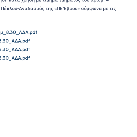
ση κατά χρήση με τίμημα τμήματος του αριθμ. 4
ς Πέπλου-Αναδασμός της «ΠΕ Έβρου» σύμφωνα με τις
μ_8.30_ΑΔΑ.pdf
8.30_ΑΔΑ.pdf
8.30_ΑΔΑ.pdf
8.30_ΑΔΑ.pdf