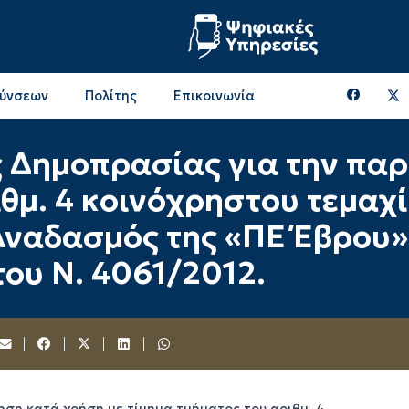
θύνσεων
Πολίτης
Επικοινωνία
Επικοινωνία & Διευθύνσεις με την ΠΕ Ξάνθης
Περιφερειακή Επιτροπή (πρώην Οικονομική Επιτροπή)
Επιτροπή Αγροτικής Οικονομίας, Περιβάλλοντος & Ανάπτυξης
Επικοινωνία & Διευθύνσεις με την ΠE Ροδόπης
ς Δημοπρασίας για την πα
θμ. 4 κοινόχρηστου τεμαχί
ναδασμός της «ΠΕ Έβρου»
του Ν. 4061/2012.