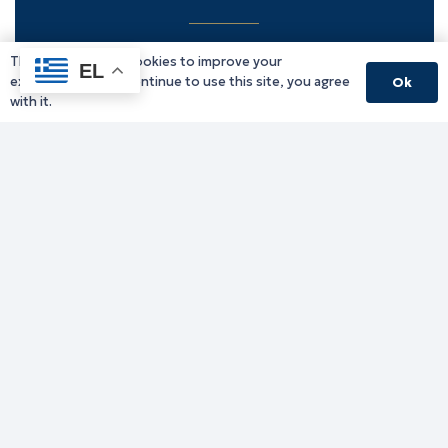
This website uses cookies to improve your
Υπηρεσίες Δράμας
EL
experience. If you continue to use this site, you agree
Ok
Υπηρεσίες Καβάλας
with it.
Υπηρεσίες Ξάνθης
Υπηρεσίες Ροδόπης
Υπηρεσίες Έβρου
Παλιό website (για αρχειακούς λόγους)
Τηλεφωνικός κατάλογος
Ανακοινώσεις
Διοικητική Ενημέρωση
Εκδηλώσεις
Παραχωρήσεις Γής
Πολίτης