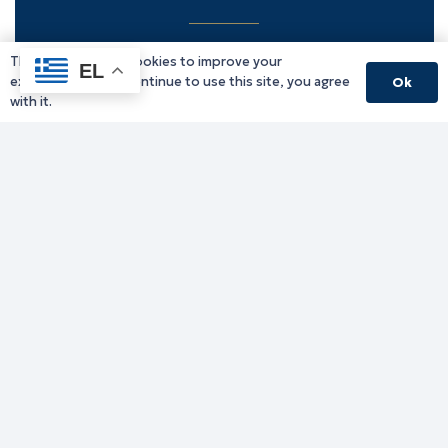
This website uses cookies to improve your
Υπηρεσίες Δράμας
EL
experience. If you continue to use this site, you agree
Ok
Υπηρεσίες Καβάλας
with it.
Υπηρεσίες Ξάνθης
Υπηρεσίες Ροδόπης
Υπηρεσίες Έβρου
Παλιό website (για αρχειακούς λόγους)
Τηλεφωνικός κατάλογος
Ανακοινώσεις
Διοικητική Ενημέρωση
Εκδηλώσεις
Παραχωρήσεις Γής
Πολίτης