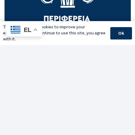
This website uses cookies to improve your
EL
experience. If you continue to use this site, you agree
Ok
with it.
Γραφείο Περιφερειάρχη
Γ. Κακουλίδη 1, 69132 Κομοτηνή, Ελλάδα
Email:
periferiarxis@pamth.gov.gr
Κεντρικό Πρωτόκολλο
Email:
pamth@pamth.gov.gr
Υπηρεσίες Δράμας
Υπηρεσίες Καβάλας
Υπηρεσίες Ξάνθης