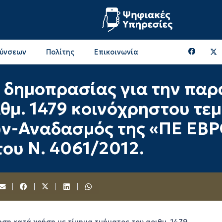
θύνσεων
Πολίτης
Επικοινωνία
Επικοινωνία & Διευθύνσεις με την ΠΕ Ξάνθης
Περιφερειακή Επιτροπή (πρώην Οικονομική Επιτροπή)
Επιτροπή Αγροτικής Οικονομίας, Περιβάλλοντος & Ανάπτυξης
Επικοινωνία & Διευθύνσεις με την ΠE Ροδόπης
ς δημοπρασίας για την πα
ιθμ. 1479 κοινόχρηστου τε
ών-Αναδασμός της «ΠΕ ΕΒΡ
του Ν. 4061/2012.