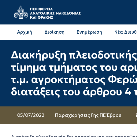
Αρχική
Διοίκηση
Ενημέρωση
Νέα Διευ
Επικοινωνία & Διευθύνσεις με την ΠΕ Δράμας
Επικοινωνία & Διευθύνσεις με την ΠΕ Καβάλας
Διακήρυξη πλειοδοτική
τίμημα τμήματος του αρ
τ.μ. αγροκτήματος Φερ
διατάξεις του άρθρου 4 
05/07/2022
Παραχωρήσεις Γης ΠΕ Έβρου