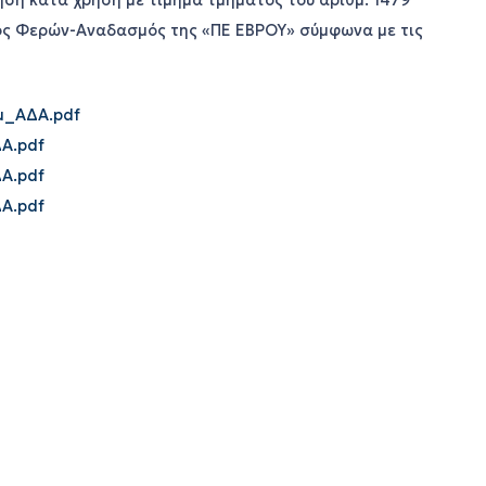
ση κατά χρήση με τίμημα τμήματος του αριθμ. 1479
τος Φερών-Αναδασμός της «ΠΕ ΕΒΡΟΥ» σύμφωνα με τις
μ_ΑΔΑ.pdf
Α.pdf
Α.pdf
Α.pdf