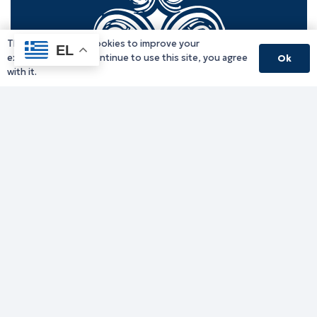
This website uses cookies to improve your
EL
experience. If you continue to use this site, you agree
Ok
with it.
Γραφείο Περιφερειάρχη
Γ. Κακουλίδη 1, 69132 Κομοτηνή, Ελλάδα
Email:
periferiarxis@pamth.gov.gr
Κεντρικό Πρωτόκολλο
Email:
pamth@pamth.gov.gr