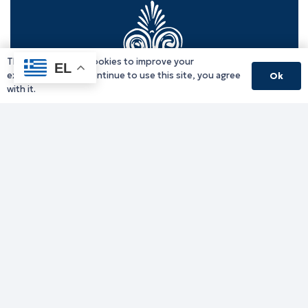
This website uses cookies to improve your
EL
experience. If you continue to use this site, you agree
Ok
with it.
Γραφείο Περιφερειάρχη
Γ. Κακουλίδη 1, 69132 Κομοτηνή, Ελλάδα
Email:
periferiarxis@pamth.gov.gr
Κεντρικό Πρωτόκολλο
Email:
pamth@pamth.gov.gr