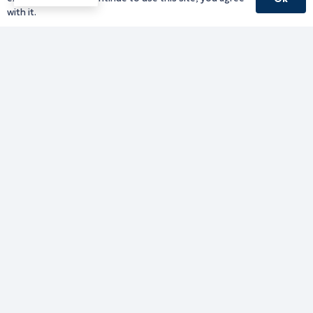
with it.
Γραφείο Περιφερειάρχη
Γ. Κακουλίδη 1, 69132 Κομοτηνή, Ελλάδα
Email:
periferiarxis@pamth.gov.gr
Κεντρικό Πρωτόκολλο
Email:
pamth@pamth.gov.gr
Υπηρεσίες Δράμας
Υπηρεσίες Καβάλας