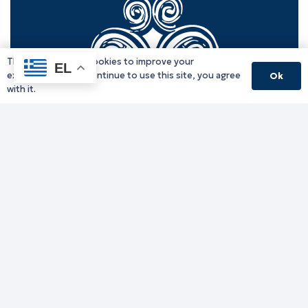
This website uses cookies to improve your
EL
experience. If you continue to use this site, you agree
Ok
with it.
Γραφείο Περιφερειάρχη
Γ. Κακουλίδη 1, 69132 Κομοτηνή, Ελλάδα
Email:
periferiarxis@pamth.gov.gr
Κεντρικό Πρωτόκολλο
Email:
pamth@pamth.gov.gr