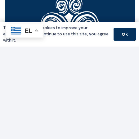
This website uses cookies to improve your
EL
experience. If you continue to use this site, you agree
Ok
with it.
Γραφείο Περιφερειάρχη
Γ. Κακουλίδη 1, 69132 Κομοτηνή, Ελλάδα
Email:
periferiarxis@pamth.gov.gr
Κεντρικό Πρωτόκολλο
Email:
pamth@pamth.gov.gr