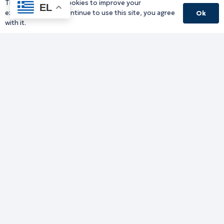
This website uses cookies to improve your
EL
experience. If you continue to use this site, you agree
Ok
with it.
Γραφείο Περιφερειάρχη
Γ. Κακουλίδη 1, 69132 Κομοτηνή, Ελλάδα
Email:
periferiarxis@pamth.gov.gr
Κεντρικό Πρωτόκολλο
Email:
pamth@pamth.gov.gr
Υπηρεσίες Δράμας
Υπηρεσίες Καβάλας